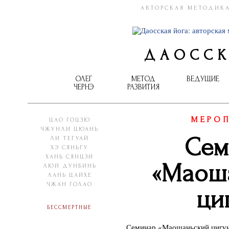
АВТОРСКАЯ МЕТОДИКА
ДАОССК
ОЛЕГ
МЕТОД
ВЕДУЩИЕ
ЧЕРНЭ
РАЗВИТИЯ
МЕРОП
ЦАО ГОЦЗЮ
ЧЖУНЛИ ЦЮАНЬ
Сем
ЛИ ТЕГУАЙ
ХЭ СЯНЬГУ
ХАНЬ СЯНЦЗИ
«Маош
ЛЮЙ ДУНБИНЬ
ЛАНЬ ЦАЙХЕ
ЧЖАН ГОЛАО
ци
Бессмертные
Семинар «Маошаньский цигу