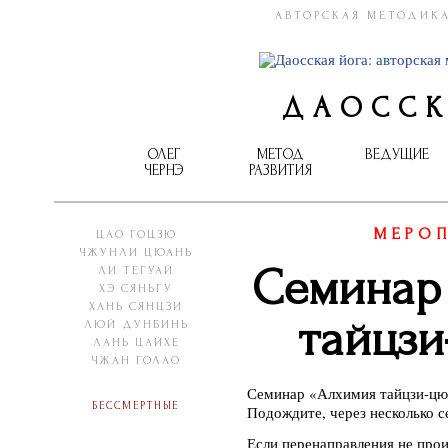
АВТОРСКАЯ МЕТОДИКА
ДАОССК
ОЛЕГ
МЕТОД
ВЕДУЩИЕ
ЧЕРНЭ
РАЗВИТИЯ
МЕРОП
ЦАО ГОЦЗЮ
ЧЖУНЛИ ЦЮАНЬ
Семинар
ЛИ ТЕГУАЙ
ХЭ СЯНЬГУ
ХАНЬ СЯНЦЗИ
тайцзи
ЛЮЙ ДУНБИНЬ
ЛАНЬ ЦАЙХЕ
ЧЖАН ГОЛАО
Семинар «Алхимия тайцзи-цю
Бессмертные
Подождите, через несколько 
Если перенаправления не прои