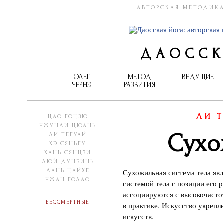
АВТОРСКАЯ МЕТОДИКА
ДАОССК
ОЛЕГ
МЕТОД
ВЕДУЩИЕ
ЧЕРНЭ
РАЗВИТИЯ
ЛИ 
ЦАО ГОЦЗЮ
ЧЖУНЛИ ЦЮАНЬ
Сухо
ЛИ ТЕГУАЙ
ХЭ СЯНЬГУ
ХАНЬ СЯНЦЗИ
ЛЮЙ ДУНБИНЬ
ЛАНЬ ЦАЙХЕ
Сухожильная система тела явл
ЧЖАН ГОЛАО
системой тела с позиции его р
ассоциируются с высокочасто
Бессмертные
в практике. Искусство укрепл
искусств.