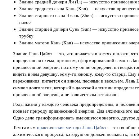
Знание средней дочери Ли (Li) — искусство привнесения 
Знание среднего сына Кань (Kan) — искусство привнесен
Знание старшего сына Чжэнь (Zhen) — искусство привнес
покое
Знание старшей дочери Сунь (Sun) — искусство привнесе
трубку
Знание матери Кань (Kan) — искусство привнесения энер
Знание Лань Цайхэ — то, что движется в костях и плоти, чт
определенная схема, организм, сформировавший самого Лань
привнесенной энергии, поэтому он не определен ни возрасто
видеть в нем девушку, кому-то юношу, кому-то старца. Ему
переживания, питается он вином, песнями и весельем. Лань 
символ долголетия, который в даосской алхимии определяетс
привнесенной энергии, а не количеством лет жизни.
Годы жизни у каждого человека предопределены, и человек н
познает природу привнесенной энергии. Для алхимика это ва
Одно дело трансформировать имеющуюся энергию, другое 
Тем самым
практические методы Лань Цайхэ
— это вообще в
алхимического процесса, которую он должен познавать, что