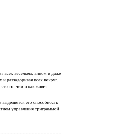
т всех весельем, вином и даже
х и раззадоривая всех вокруг.
это то, чем и как живет
е выделяется его способность
нятием управления триграммой