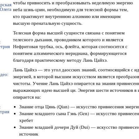
чтобы привносить и преобразовывать неделимую энергию
неба шэнь-цзин, необходимую для телесной формы тем,
кто практикует внутреннюю алхимию или имеющим
высшую пренатальную сущность.
Телесная форма высшей сущности связана с понятием
телесного дыхания, проводником которого и является
Нефритовая трубка, ось, флейта, которая соотносится с
понятием алхимического меридиана, формирующегося
благодаря практическому методу Лань Цайхэ.
Лань Цайхэ — это угол даосских знаний, соотносящийся с и
энергией, в которой высшим искусством является преобразо
чистоты. Учение Лань Цайхэ опирается на знания привнесен
выражающих идею высшей ци. Энергия шести источников в 
опирается на:
Знание отца Цянь (Qian) — искусство привнесения энерг
Знание младшего сына Гэнь (Gen) — искусство привнесен
хребет
Знание младшей дочери Дуй (Dui) — искусство привнесен
источник