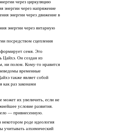
энергии через циркуляцию
ия энергии через напряжение
ения энергии через движение в
ния энергии через янтарную
гии посредством сцепления
о формирует семя. Это
 Цайхэ. Он создан из
м, ни полом. Кому-то нравится
 неведомы временные
Цайхэ также являет собой
я как раз законами
е может их увеличить, если не
жнейшее условие развития.
дело — привнесенную.
 некотором роде идеология
бы учитывать алхимический