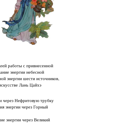
деей работы с привнесенной
вание энергии небесной
ной энергии шести источников,
искусстве Лань Цайхэ
ии через Нефритовую трубку
ия энергии через Горный
ие энергии через Великий